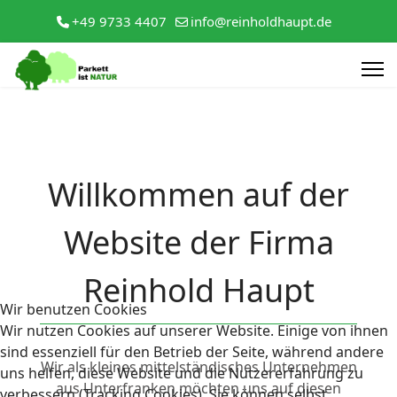
+49 9733 4407
info@reinholdhaupt.de
Willkommen auf der
Website der Firma
Reinhold Haupt
Wir benutzen Cookies
Wir nutzen Cookies auf unserer Website. Einige von ihnen
sind essenziell für den Betrieb der Seite, während andere
Wir als kleines mittelständisches Unternehmen
uns helfen, diese Website und die Nutzererfahrung zu
aus Unterfranken möchten uns auf diesen
verbessern (Tracking Cookies). Sie können selbst