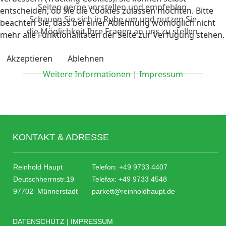
Seiten gerne vorstellen und empfehlen.
entscheiden, ob Sie die Cookies zulassen möchten. Bitte
Schauen Sie sich in Ruhe um und nutzen Sie
beachten Sie, dass bei einer Ablehnung womöglich nicht
die Möglichkeit Ihre Fragen an uns zu stellen.
mehr alle Funktionalitäten der Seite zur Verfügung stehen.
Akzeptieren
Ablehnen
Weitere Informationen
|
Impressum
KONTAKT & ADRESSE
Reinhold Haupt
Telefon:
+49 9733 4407
Deutschherrnstr.19
Telefax: +49 9733 4548
97702 Münnerstadt
parkett@reinholdhaupt.de
DATENSCHUTZ
|
IMPRESSUM